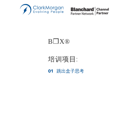
管
Bl
双
B❒X®
教
B
中
培训项目:
创
01
跳出盒子思考
销
讲
E-