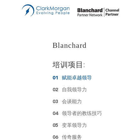
管
Bl
双
Blanchard
教
B
中
培训项目:
创
01
赋能卓越领导
02
自我领导力
销
03
会谈能力
讲
04
领导者的教练技巧
E-
05
变革领导力
06
传奇服务