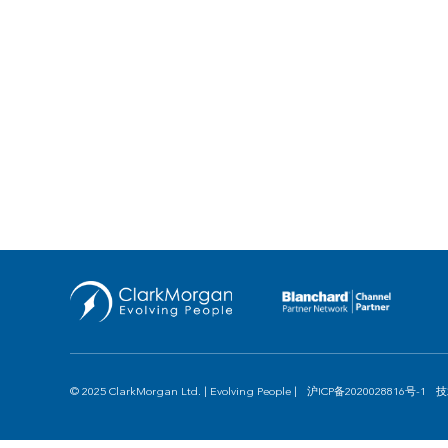
© 2025 ClarkMorgan Ltd. | Evolving People |
沪ICP备2020028816号-1
技