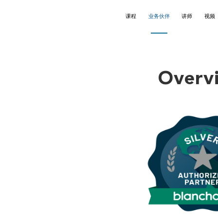
课程
业务伙伴
讲师
视频
理
anchard
语讲师
领导力
Wallbreakers®
英文讲师
Overv
练式辅导
❒X®
文讲师
沟通
结构思考力®
意与创新
演讲
售谈判
团队建设
师培训
Webinars
learning