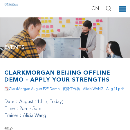
CN
EVENTS
You can see our activities below.
CLARKMORGAN BEIJING OFFLINE
DEMO - APPLY YOUR STRENGTHS
ClarkMorgan August F2F Demo - 优势工作坊 - Alicia WANG - Aug 11.pdf
Date：August 11th（ Friday）
Time：2pm - 5pm
Trainer：Alicia Wang
简介：