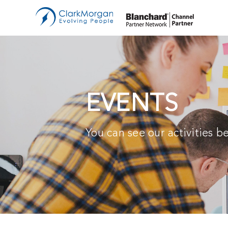
管
Bl
双
教
B
中
EVENTS
创
You can see our activities b
销
讲
E-