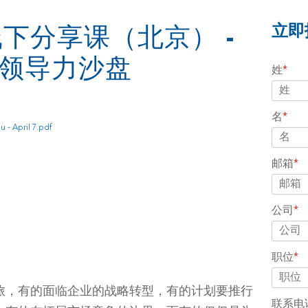
立即
an线下分享课（北京） -
rs®领导力沙盘
姓
*
名
*
- April 7.pdf
邮箱
*
公司
*
职位
*
旅，有的面临企业的战略转型，有的计划要推行
联系电