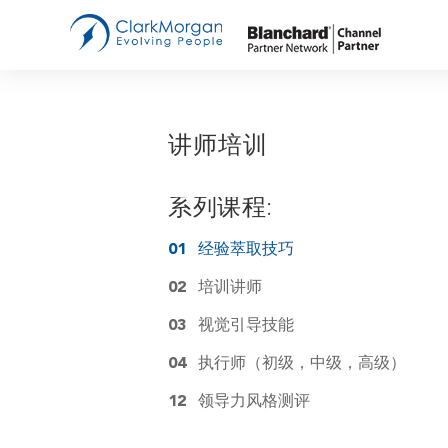
管
Bl
双
讲师培训
教
B
中
系列课程:
创
01
经验萃取技巧
02
培训讲师
销
03
视觉引导技能
讲
04
执行师（初级，中级，高级）
E-
12
领导力风格测评