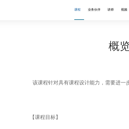
课程
业务伙伴
讲师
视频
理
anchard
语讲师
领导力
Wallbreakers®
英文讲师
概
练式辅导
❒X®
文讲师
沟通
结构思考力®
意与创新
演讲
该课程针对具有课程设计能力，需要进一
售谈判
团队建设
师培训
Webinars
learning
【课程目标】