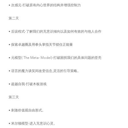
• 次感元-打破原有内心世界的结构并增强控制力
第二天
• 后设程式-了解我们的无意识倾向以及如何有效的与他人合作
• 探索卓越圈及用拳头掌指关节锁住正能量
• 元模型( The Meta- Model)-打破困扰我们的具体问题的坚壳
• 语言的魔力谈笑间改变信念,灵活的引导策略。
• 超越自我-打破木板游戏
第三天
• 刺激价值观自由形式。
• 米尔顿模型-进入无意识心灵。