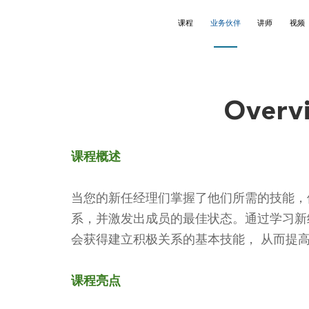
课程
业务伙伴
讲师
视频
理
anchard
语讲师
领导力
Wallbreakers®
英文讲师
Overv
练式辅导
❒X®
文讲师
沟通
结构思考力®
课程概述
意与创新
演讲
当您的新任经理们掌握了他们所需的技能，
售谈判
团队建设
系，并激发出成员的最佳状态。通过学习新
师培训
Webinars
会获得建立积极关系的基本技能， 从而提
learning
课程亮点