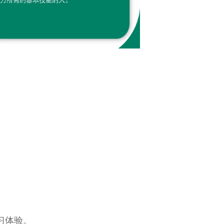
。
习体验。