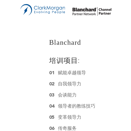
管
Bl
双
Blanchard
教
B
中
培训项目:
创
01
赋能卓越领导
02
自我领导力
销
03
会谈能力
讲
04
领导者的教练技巧
E-
05
变革领导力
06
传奇服务