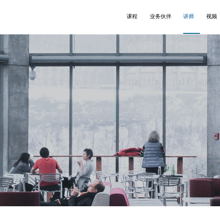
课程
业务伙伴
讲师
视频
理
anchard
语讲师
领导力
Wallbreakers®
英文讲师
练式辅导
❒X®
文讲师
沟通
结构思考力®
意与创新
演讲
售谈判
团队建设
师培训
Webinars
learning