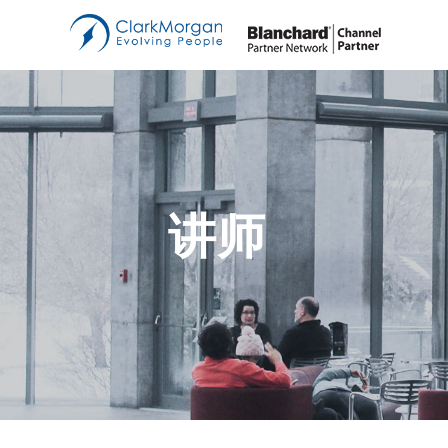
管
Bl
双
教
B
中
讲师
创
销
讲
E-