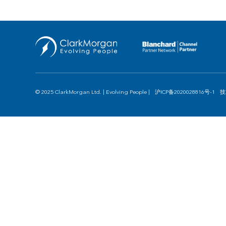
© 2025 ClarkMorgan Ltd. | Evolving People |
沪ICP备2020028816号-1
技