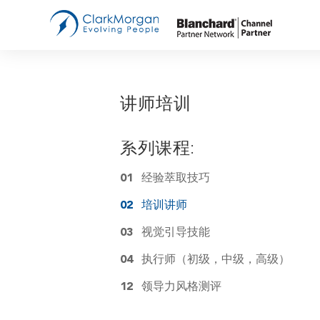
管
Bl
双
讲师培训
教
B
中
系列课程:
创
01
经验萃取技巧
02
培训讲师
销
03
视觉引导技能
讲
04
执行师（初级，中级，高级）
E-
12
领导力风格测评