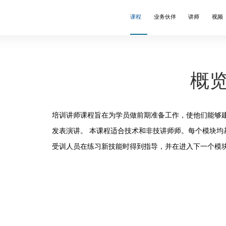
课程
业务伙伴
讲师
视频
理
anchard
语讲师
领导力
Wallbreakers®
英文讲师
概
练式辅导
❒X®
文讲师
沟通
结构思考力®
培训讲师课程旨在为学员做前期准备工作，使他们能够
意与创新
演讲
发表演讲。 本课程适合技术和非技讲师师。每个模块均基于Cl
售谈判
团队建设
受训人员在练习新技能时得到指导，并在进入下一个模
师培训
Webinars
learning